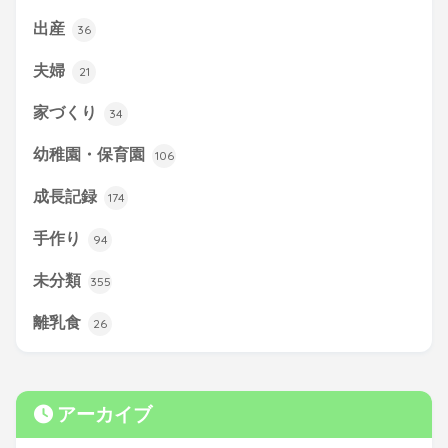
出産
36
夫婦
21
家づくり
34
幼稚園・保育園
106
成長記録
174
手作り
94
未分類
355
離乳食
26
アーカイブ