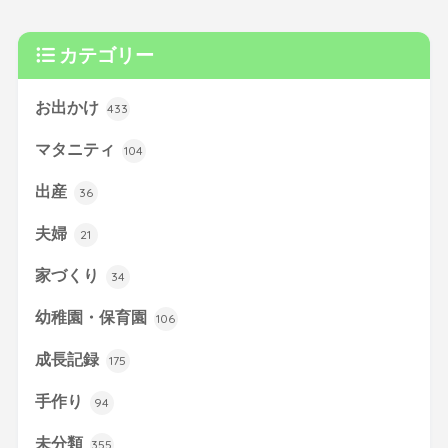
カテゴリー
お出かけ
433
マタニティ
104
出産
36
夫婦
21
家づくり
34
幼稚園・保育園
106
成長記録
175
手作り
94
未分類
355