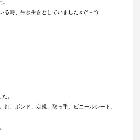
た。
る時、生き生きとしていました♬(^－^)
した。
、釘、ボンド、定規、取っ手、ビニールシート、
。