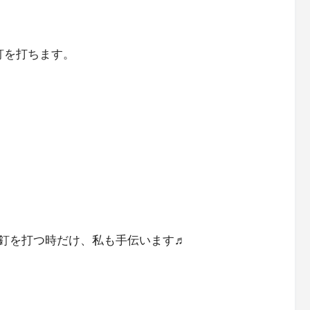
釘を打ちます。
釘を打つ時だけ、私も手伝います♬