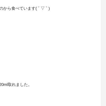
食べています( ´ ▽ ` )
0ml取れました。