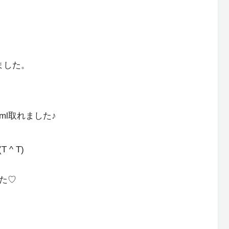
ました。
ml取れました♪
^ T)
た♡