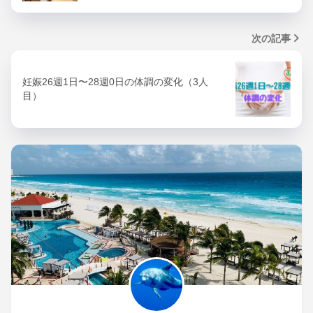
次の記事
妊娠26週1日〜28週0日の体調の変化（3人
目）