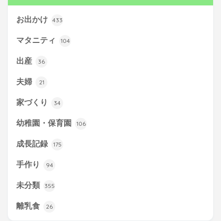
お出かけ
433
マタニティ
104
出産
36
夫婦
21
家づくり
34
幼稚園・保育園
106
成長記録
175
手作り
94
未分類
355
離乳食
26