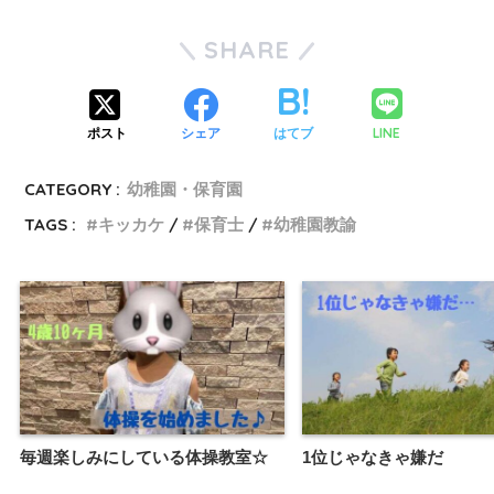
SHARE
LINE
ポスト
シェア
はてブ
CATEGORY :
幼稚園・保育園
TAGS :
キッカケ
保育士
幼稚園教諭
毎週楽しみにしている体操教室☆
1位じゃなきゃ嫌だ