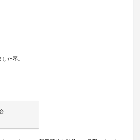
出した琴。
会