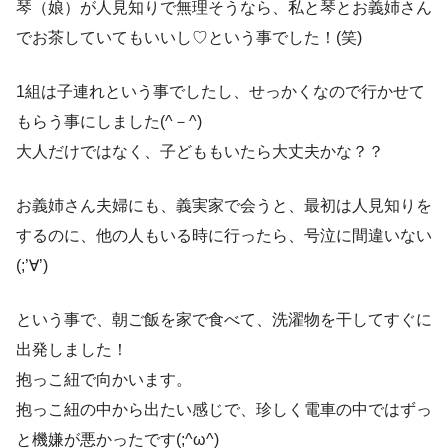
琴（娘）が人見知りで無理そうなら、私と琴とお義姉さん
でお茶していてもいいし♡という事でした！(笑)
1組は子連れという事でしたし、せっかくなので行かせて
もらう事にしました(^－^)
大人だけではなく、子どももいたら大丈夫かな？？
お義姉さん夫婦にも、義実家で会うと、最初は人見知りを
するのに、他の人もいる時に行ったら、号泣に間違いない
(;’∀’)
という事で、朝ご飯を家で食べて、洗濯物を干してすぐに
出発しました！
抱っこ紐で向かいます。
抱っこ紐の中から出たい感じで、珍しく電車の中ではずっ
と機嫌が悪かったです(;^ω^)