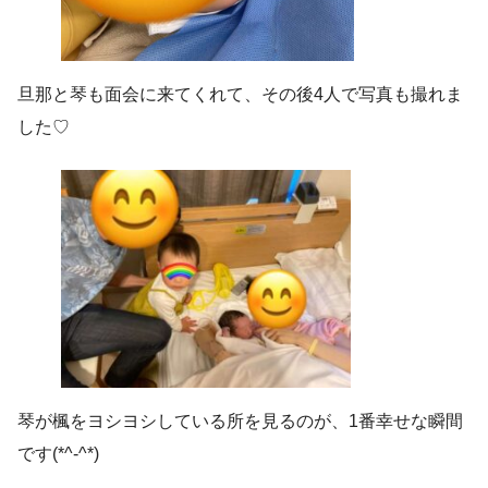
旦那と琴も面会に来てくれて、その後4人で写真も撮れま
した♡
琴が楓をヨシヨシしている所を見るのが、1番幸せな瞬間
です(*^-^*)