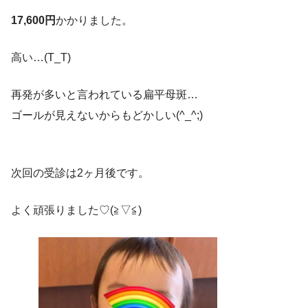
17,600円
かかりました。
高い…(T_T)
再発が多いと言われている扁平母斑…
ゴールが見えないからもどかしい(^_^;)
次回の受診は2ヶ月後です。
よく頑張りました♡(≧▽≦)