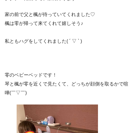
家の前で父と楓が待っていてくれました♡
楓は零が帰って来てくれて嬉しそう♪
私ともハグをしてくれました( ´ ▽ ` )
零のベビーベッドです！
琴と楓が零を近くで見たくて、どっちが顔側を取るかで喧
嘩(￣▽￣)