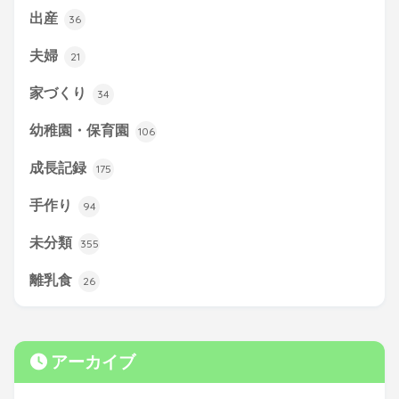
出産
36
夫婦
21
家づくり
34
幼稚園・保育園
106
成長記録
175
手作り
94
未分類
355
離乳食
26
アーカイブ