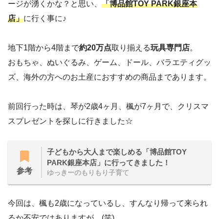
ージが湧くかな？と思い、
「博品館TOY PARK銀座本
店」
に行く事に♪
地下1階から4階まで
約20万点
取り揃える
玩具専門店
。
おもちゃ、ぬいぐるみ、ゲーム、ドール、バラエティグッ
ズ、海外の方へのお土産におすすめの商品まであります。
前回行った時は、琴が2歳4ヶ月、楓が7ヶ月で、クリスマ
スプレゼントを探しに行きました☆
子どもから大人まで楽しめる「博品館TOY
PARK銀座本店」に行ってきました！
参考
ゆっきーのもりもり子育て
今回は、楓も2歳になっているし、すんなり帰って来られ
るか不安ではありますが…(笑)