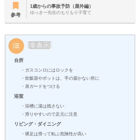
1歳からの事故予防（屋外編）
ゆっきー先生のもりもり子育て
参考
目次
[
非表示
]
台所
・ガスコンロにはロックを
・炊飯器やポットは、手の届かない所に
・扉ガードをつける
浴室
・浴槽に湯は残さない
・滑りやすいので足元に注意
リビング・ダイニング
・裸足は滑って転ぶ危険性が高い