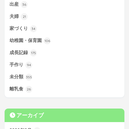
出産
36
夫婦
21
家づくり
34
幼稚園・保育園
106
成長記録
175
手作り
94
未分類
355
離乳食
26
アーカイブ