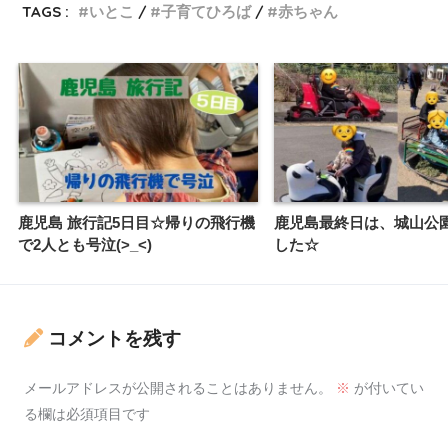
TAGS :
いとこ
子育てひろば
赤ちゃん
鹿児島 旅行記5日目☆帰りの飛行機
鹿児島最終日は、城山公
で2人とも号泣(>_<)
した☆
コメントを残す
メールアドレスが公開されることはありません。
※
が付いてい
る欄は必須項目です