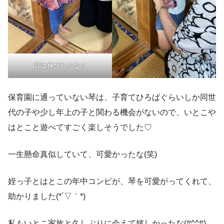
背は伸びたかな？
保育園に通っていない琴は、子育てひろばぐらいしか同世
代の子や少し年上の子と関わる機会がないので、いとこや
はとこと遊べてすごく楽しそうでした♡
一生懸命真似していて、可愛かったな(笑)
姪っ子とはとこの年中コンビが、琴を可愛がってくれて、
助かりました(*´▽｀*)
私もいとこ家族と久しぶりに会えて嬉しかったな(#^^#)