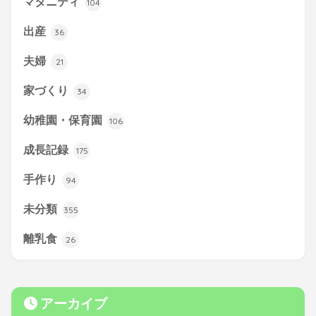
マタニティ
104
出産
36
夫婦
21
家づくり
34
幼稚園・保育園
106
成長記録
175
手作り
94
未分類
355
離乳食
26
アーカイブ