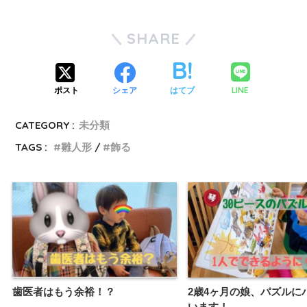
SHARE
LINE
ポスト
シェア
はてブ
CATEGORY :
未分類
TAGS :
雛人形
飾る
歯医者はもう余裕！？
2歳4ヶ月の娘、パズルに
います！