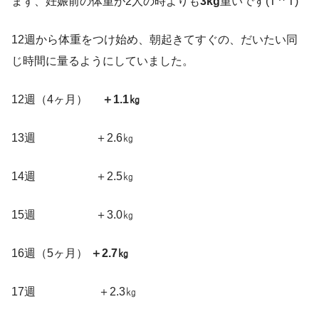
まず、妊娠前の体重が2人の時よりも
3kg
重いです(T ^ T)
12週から体重をつけ始め、朝起きてすぐの、だいたい同
じ時間に量るようにしていました。
12週（4ヶ月）
＋1.1㎏
13週 ＋2.6㎏
14週 ＋2.5㎏
15週 ＋3.0㎏
16週（5ヶ月）
＋2.7㎏
17週 ＋2.3㎏