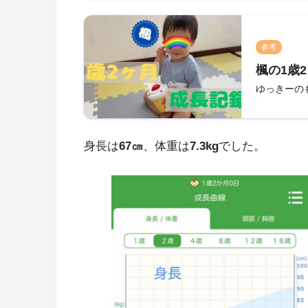
参考
楓の1歳
ゆっきーの
身長は
67㎝
、体重は
7.3kg
でした。