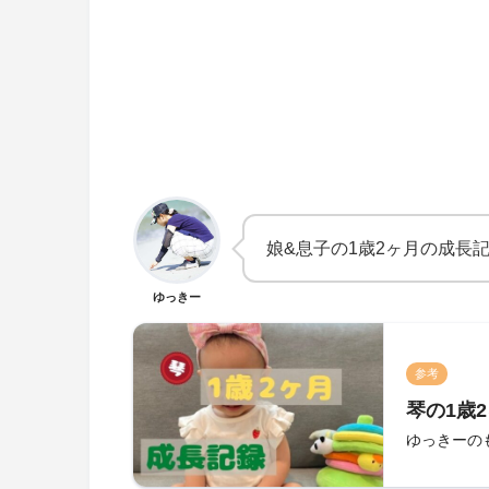
娘&息子の1歳2ヶ月の成長
ゆっきー
参考
琴の1歳
ゆっきーの