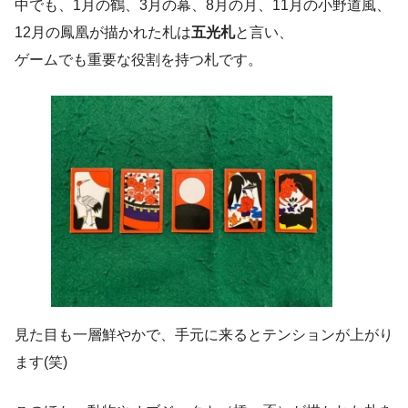
中でも、1月の鶴、3月の幕、8月の月、11月の小野道風、
12月の鳳凰が描かれた札は
五光札
と言い、
ゲームでも重要な役割を持つ札です。
見た目も一層鮮やかで、手元に来るとテンションが上がり
ます(笑)