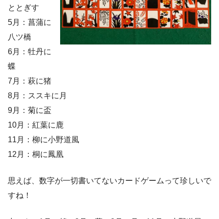
ととぎす
5月：菖蒲に
八ツ橋
6月：牡丹に
蝶
7月：萩に猪
8月：ススキに月
9月：菊に盃
10月：紅葉に鹿
11月：柳に小野道風
12月：桐に鳳凰
思えば、数字が一切書いてないカードゲームって珍しいで
すね！