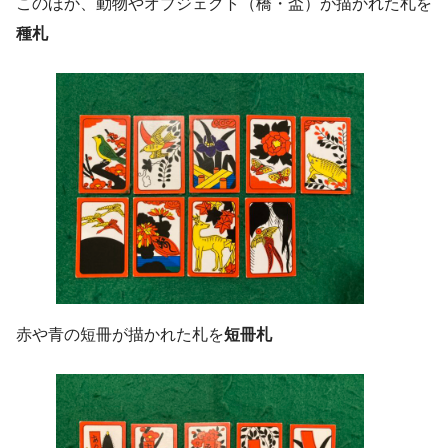
このほか、動物やオブジェクト（橋・盃）が描かれた札を
種札
赤や青の短冊が描かれた札を
短冊札