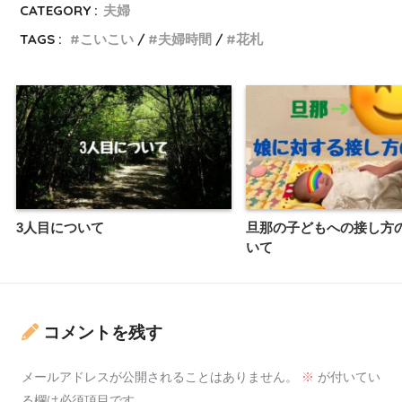
CATEGORY :
夫婦
TAGS :
こいこい
夫婦時間
花札
3人目について
旦那の子どもへの接し方
いて
コメントを残す
メールアドレスが公開されることはありません。
※
が付いてい
る欄は必須項目です