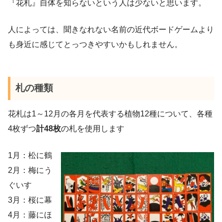
『花札』自体を知らないという人は少ないと思います。
人によっては、聞きなれない名前の近代ボードゲームより
も身近に感じてとっつきやすいかもしれません。
札の種類
花札は1～12月の各月を代表する植物12種について、各種
4枚ずつ
計48枚
の札を使用します
1月：松に鶴
2月：梅にう
ぐいす
3月：桜に幕
4月：藤にほ