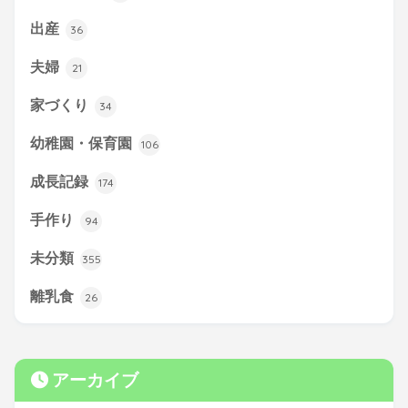
出産
36
夫婦
21
家づくり
34
幼稚園・保育園
106
成長記録
174
手作り
94
未分類
355
離乳食
26
アーカイブ