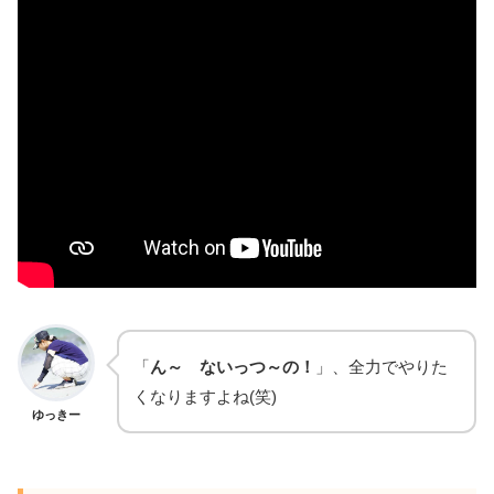
「
ん～ ないっつ～の！
」、全力でやりた
くなりますよね(笑)
ゆっきー