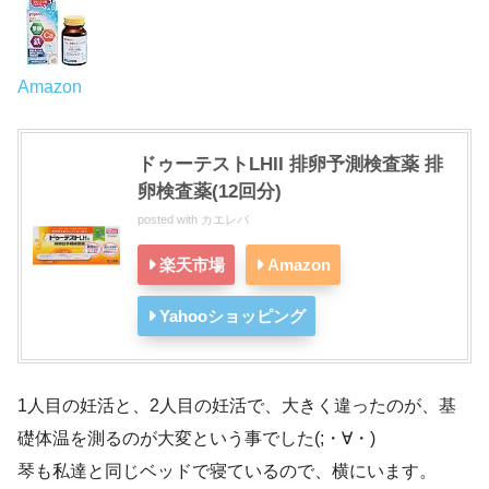
Amazon
ドゥーテストLHII 排卵予測検査薬 排
卵検査薬(12回分)
posted with
カエレバ
楽天市場
Amazon
Yahooショッピング
1人目の妊活と、2人目の妊活で、大きく違ったのが、基
礎体温を測るのが大変という事でした(;・∀・)
琴も私達と同じベッドで寝ているので、横にいます。