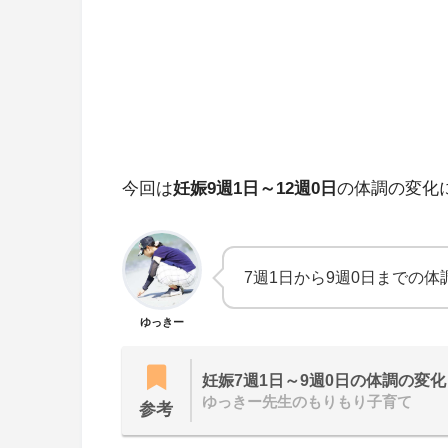
今回は
妊娠9週1日～12週0日
の体調の変化
7週1日から9週0日までの
ゆっきー
妊娠7週1日～9週0日の体調の変化
ゆっきー先生のもりもり子育て
参考