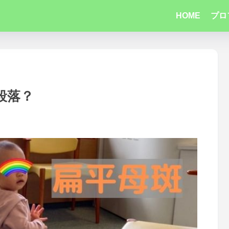
HOME
プロ
段落？