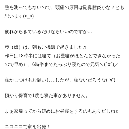
熱を測ってもないので、頭痛の原因は副鼻腔炎かな？とも
思います(>_<)
疲れからきているだけならいいのですが…
琴（娘）は、朝もご機嫌で起きました♬
昨日は18時半には寝て（お昼寝がほとんどできなかった
ので早め）、6時半までたっぷり寝たので元気＼(^o^)／
寝かしつけもお願いしましたが、寝ないだろうな(;’∀’)
預かり保育で1度も寝た事がありません。
まぁ家帰ってから短めにお昼寝をするのもありだしね♬
ニコニコで家を出発！