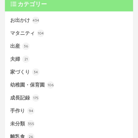
カテゴリー
お出かけ
434
マタニティ
104
出産
36
夫婦
21
家づくり
34
幼稚園・保育園
106
成長記録
175
手作り
94
未分類
355
離乳食
26