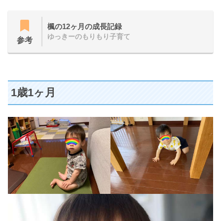
楓の12ヶ月の成長記録
ゆっきーのもりもり子育て
参考
1歳1ヶ月