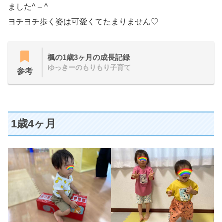
ました^ – ^
ヨチヨチ歩く姿は可愛くてたまりません♡
楓の1歳3ヶ月の成長記録
ゆっきーのもりもり子育て
参考
1歳4ヶ月