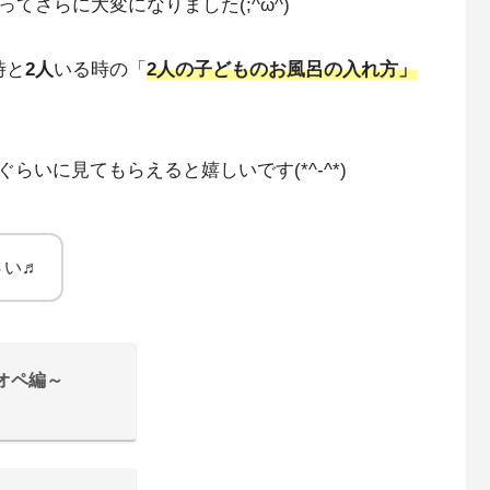
てさらに大変になりました(;^ω^)
時と
2人
いる時の「
2人の子どものお風呂の入れ方」
いに見てもらえると嬉しいです(*^-^*)
さい♬
オペ編～