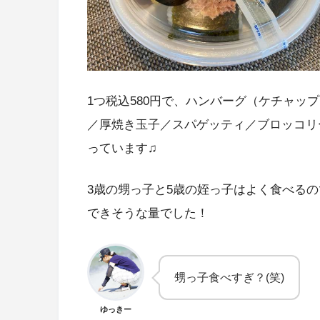
1つ税込580円で、ハンバーグ（ケチャッ
／厚焼き玉子／スパゲッティ／ブロッコリー
っています♫
3歳の甥っ子と5歳の姪っ子はよく食べる
できそうな量でした！
甥っ子食べすぎ？(笑)
ゆっきー