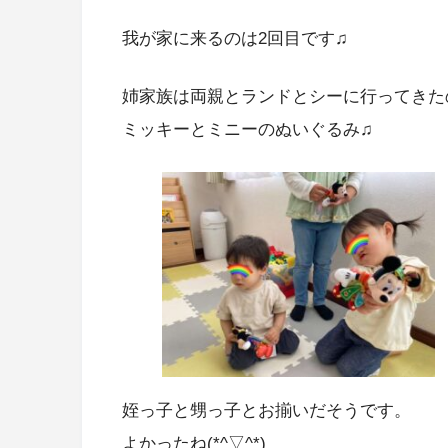
我が家に来るのは2回目です♫
姉家族は両親とランドとシーに行ってきたので
ミッキーとミニーのぬいぐるみ♫
姪っ子と甥っ子とお揃いだそうです。
よかったね(*^▽^*)