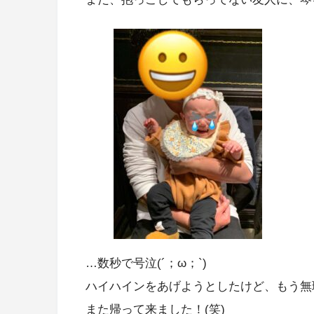
…数秒で号泣(´；ω；`)
ハイハインをあげようとしたけど、もう無理っ
また帰って来ました！(笑)