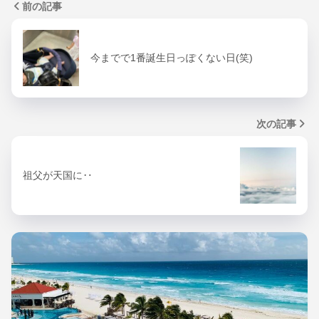
前の記事
今までで1番誕生日っぽくない日(笑)
次の記事
祖父が天国に‥