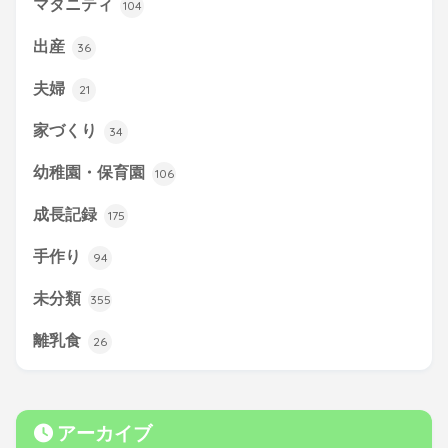
マタニティ
104
出産
36
夫婦
21
家づくり
34
幼稚園・保育園
106
成長記録
175
手作り
94
未分類
355
離乳食
26
アーカイブ