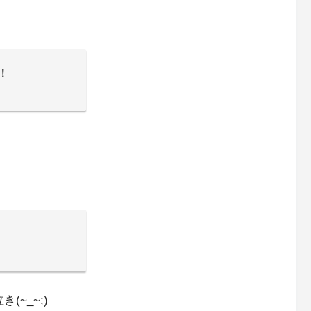
！
~_~;)