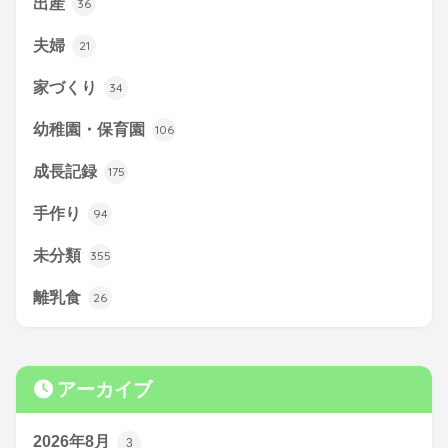
出産
36
夫婦
21
家づくり
34
幼稚園・保育園
106
成長記録
175
手作り
94
未分類
355
離乳食
26
アーカイブ
2026年8月
3