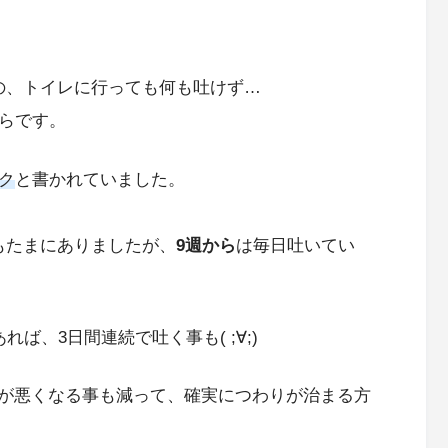
の、トイレに行っても何も吐けず…
らです。
ク
と書かれていました。
もたまにありましたが、
9週から
は毎日吐いてい
ば、3日間連続で吐く事も( ;∀;)
が悪くなる事も減って、確実につわりが治まる方