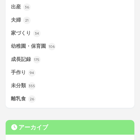
出産
36
夫婦
21
家づくり
34
幼稚園・保育園
106
成長記録
175
手作り
94
未分類
355
離乳食
26
アーカイブ