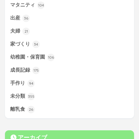
マタニティ
104
出産
36
夫婦
21
家づくり
34
幼稚園・保育園
106
成長記録
175
手作り
94
未分類
355
離乳食
26
アーカイブ