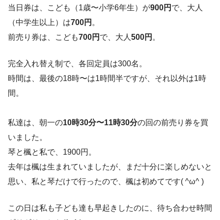
当日券は、こども（1歳〜小学6年生）が
900円
で、大人
（中学生以上）は
700円
。
前売り券は、こども
700円
で、大人
500円
。
完全入れ替え制で、各回定員は300名。
時間は、最後の18時〜は1時間半ですが、それ以外は1時
間。
私達は、朝一の
10時30分〜11時30分
の回の前売り券を買
いました。
琴と楓と私で、1900円。
去年は楓は生まれていましたが、まだ十分に楽しめないと
思い、私と琴だけで行ったので、楓は初めてです( ^ω^ )
この日は私も子ども達も早起きしたのに、待ち合わせ時間