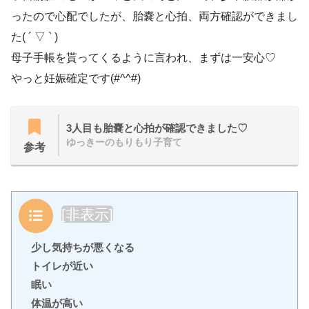
ったので心配でしたが、胎嚢と心拍、両方確認ができまし
た( ´ ▽ ` )
母子手帳を貰ってくるように言われ、まずは一安心♡
やっと妊娠確定です(#^^#)
3人目も胎嚢と心拍が確認できました♡
ゆっきーのもりもり子育て
参考
目次
[
非表示
]
少し気持ちが悪くなる
トイレが近い
眠い
体温が高い