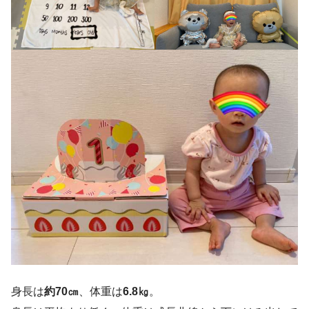
身長は
約70㎝
、体重は
6.8㎏
。